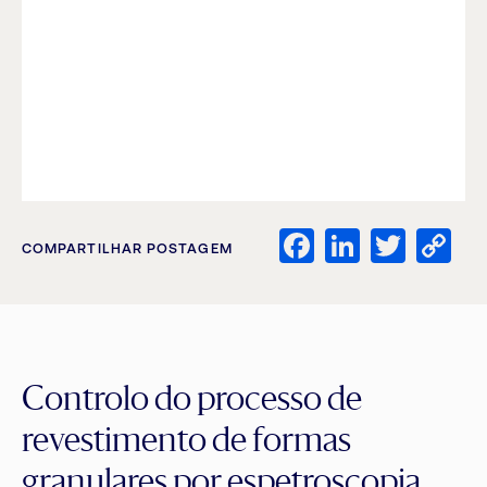
Facebook
LinkedI
Twitt
C
COMPARTILHAR POSTAGEM
Li
Controlo do processo de
revestimento de formas
granulares por espetroscopia