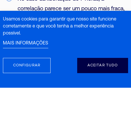
correlação parece ser um pouco mais fraca,
possivelmente porque se situa perto da
Usamos cookies para garantir que nosso site funcione
corretamente e que você tenha a melhor experiência
libertação máxima (no patamar de
possível.
libertação) ou devido a diferenças no pH
MAIS INFORMAÇÕES
das amostras.
As diferentes condições de produção dos
CONFIGURAR
ACEITAR TUDO
lotes afectam a robustez desta correlação,
um fator de variabilidade inerente porque
as amostras provêm da fase de
desenvolvimento do processo de produção
(fase de afinação) e não do método NIRS.
Os ensaios de lotes individuais mostram