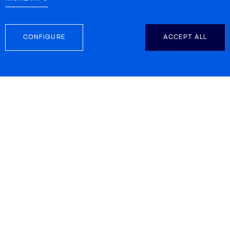
CONFIGURE
ACCEPT ALL
BIZI TAKIP EDIN
İLETİŞİM BİLGİLERİ
Carretera d’Esplugues 39-41