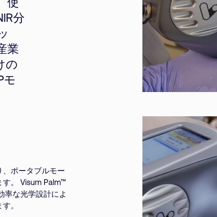
、使
IR分
ッ
産業
けの
Pモ
り、ポータブルモー
Visum Palm™
高効率な光学設計によ
ます。