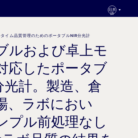
日本
語
 リアルタイム品質管理のためのポータブルNIR分光計
ブルおよび卓上モ
対応したポータブ
R分光計。製造、倉
場、ラボにおい
ンプル前処理なし