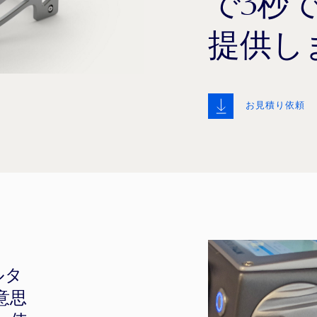
で3秒
提供し
お見積り依頼
ルタ
意思