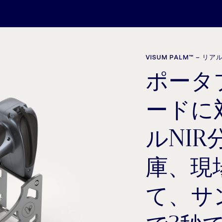
VISUM PALM™ –
ポータ
ードに
ルNI
庫、現
て、サ