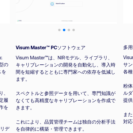
多用
Visum Master™ PCソフトウェア
ェ
Vi
Visum Master™は、NIRモデル、ライブラリ、
型の
サン
キャリブレーションの開発を自動化し、導入時
スを
各種
間を短縮するとともに専門家への依存を低減し
ます。
粉体
り、
ルダ
スペクトルと参照データを用いて、専門知識が
定履
提供
なくても高精度なキャリブレーションを作成で
作を
きます。
また
対応
これにより、品質管理チームは独自の分析手法
バリデ
を自律的に構築・管理できます。