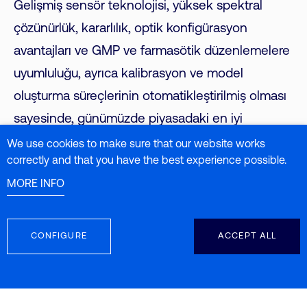
Gelişmiş sensör teknolojisi, yüksek spektral
çözünürlük, kararlılık, optik konfigürasyon
avantajları ve GMP ve farmasötik düzenlemelere
uyumluluğu, ayrıca kalibrasyon ve model
oluşturma süreçlerinin otomatikleştirilmiş olması
sayesinde, günümüzde piyasadaki en iyi
taşınabilir NIR analizörü olarak öne çıkar.
We use cookies to make sure that our website works
correctly and that you have the best experience possible.
Ancak ideal cihaz seçimi yalnızca sensörün
MORE INFO
teknik kalitesine dayanarak yapılmamalıdır — bu
yazının amacı da tam olarak budur: teknik-
CONFIGURE
ACCEPT ALL
danışmanlık satış süreçlerinde kasıtlı ya da
istemeden göz ardı edilen birçok önemli konuyu
aydınlatmak ve kullanıcının
“en iyi taşınabilir