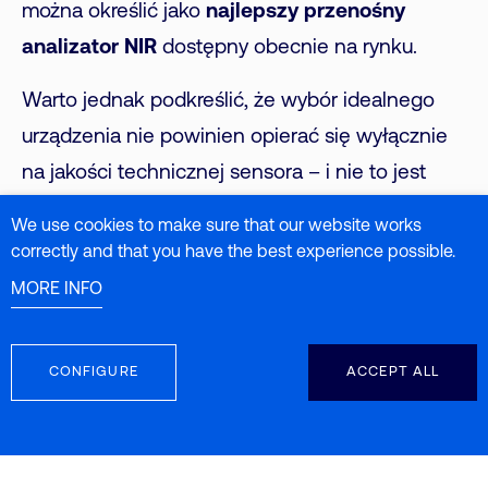
można określić jako
najlepszy przenośny
analizator NIR
dostępny obecnie na rynku.
Warto jednak podkreślić, że wybór idealnego
urządzenia nie powinien opierać się wyłącznie
na jakości technicznej sensora – i nie to jest
celem tego artykułu – lecz raczej na rozwianiu
We use cookies to make sure that our website works
wielu niejasności i pominiętych kwestii, które
correctly and that you have the best experience possible.
często nie są poruszane podczas techniczno-
MORE INFO
konsultacyjnego procesu sprzedaży, a które
mają kluczowe znaczenie, by użytkownik
CONFIGURE
ACCEPT ALL
samodzielnie odpowiedział sobie na pytanie:
który to naprawdę
najlepszy przenośny
analizator NIR
i podjął świadomą decyzję