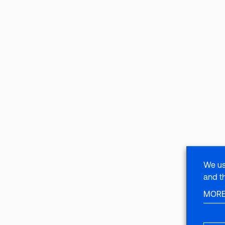
We us
and t
MORE