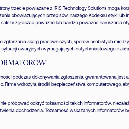
strony trzecie powiązane z IRIS Technology Solutions mogą kor
szenie obowiązujących przepisów, naszego Kodeksu etyki lub i
należy zgłaszać poważne lub bardzo poważne naruszenia etyczn
o zgłaszania skarg pracowniczych, sporów osobistych między
, sytuacji awaryjnych wymagających natychmiastowego działa
NFORMATORÓW
samości podczas dokonywania zgłoszenia, gwarantowana jest 
. Firma wdrożyła środki bezpieczeństwa komputerowego, a
wnie próbować odkryć tożsamości takich informatorów, niezale
 ułatwienia dochodzenia. Tożsamość wskazanych informatorów b