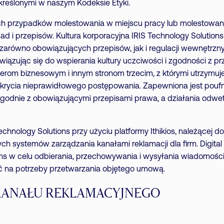
kreślonymi w naszym Kodeksie Etyki.
ch przypadków molestowania w miejscu pracy lub molestowani
 i przepisów. Kultura korporacyjna IRIS Technology Solution
 zarówno obowiązujących przepisów, jak i regulacji wewnętrznyc
ązując się do wspierania kultury uczciwości i zgodności z prz
rom biznesowym i innym stronom trzecim, z którymi utrzymuj
krycia nieprawidłowego postępowania. Zapewniona jest poufn
godnie z obowiązującymi przepisami prawa, a działania odw
chnology Solutions przy użyciu platformy Ithikios, należącej do
ych systemów zarządzania kanałami reklamacji dla firm. Digita
s w celu odbierania, przechowywania i wysyłania wiadomości 
ść na potrzeby przetwarzania objętego umową.
KANAŁU REKLAMACYJNEGO