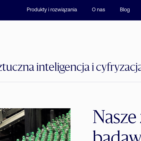
Produkty i rozwiązania
O nas
Blog
ztuczna inteligencja i cyfryzacj
Nasze 
badaw