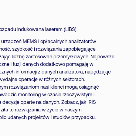
rozpadu indukowana laserem (LIBS)
e urządzeń MEMS i opłacalnych analizatorów
ość, szybkość i rozwiązania zapobiegające
szając liczbę zastosowań przemysłowych. Najnowsze
czne i fuzji danych dodatkowo pomagają w
nych informacji z danych analizatora, napędzając
i wydajne operacje w różnych sektorach.
nym rozwiązaniom nasi klienci mogą osiągnąć
owadzić monitoring w czasie rzeczywistym i
decyzje oparte na danych. Zobacz, jak IRIS
iła te rozwiązania w życie w naszym
lio udanych projektów i studiów przypadku.