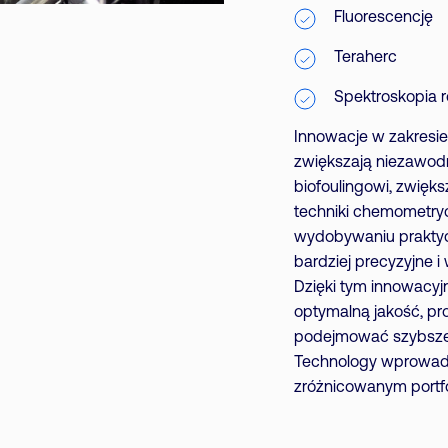
Fluorescencję
Teraherc
Spektroskopia 
Innowacje w zakresi
zwiększają niezawodn
biofoulingowi, zwięk
techniki chemometry
wydobywaniu praktycz
bardziej precyzyjne 
Dzięki tym innowacyj
optymalną jakość, pr
podejmować szybsze 
Technology wprowadz
zróżnicowanym portfo