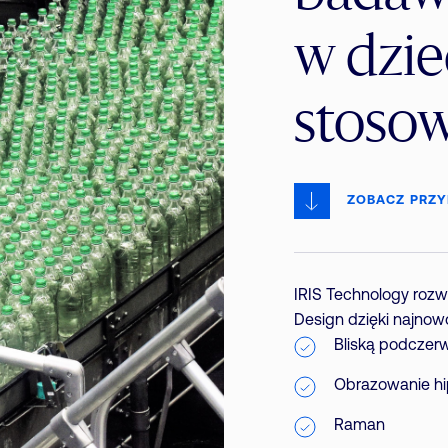
w dzie
stoso
ZOBACZ PRZY
IRIS Technology rozwi
Design dzięki najnow
Bliską podczer
Obrazowanie hi
Raman