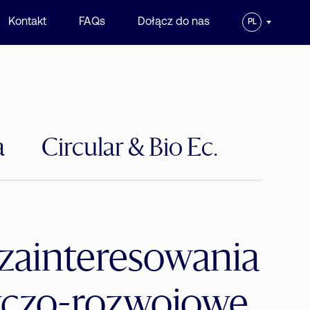
Kontakt
FAQs
Dołącz do nas
PL
a
Circular & Bio Ec.
zainteresowania
czo-rozwojowe