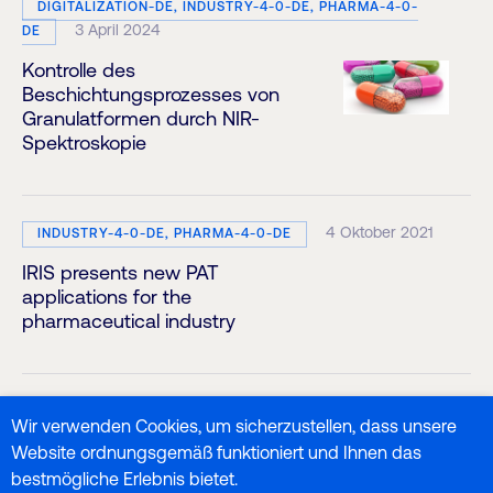
DIGITALIZATION-DE, INDUSTRY-4-0-DE, PHARMA-4-0-
3 April 2024
DE
Kontrolle des
Beschichtungsprozesses von
Granulatformen durch NIR-
Spektroskopie
4 Oktober 2021
INDUSTRY-4-0-DE, PHARMA-4-0-DE
IRIS presents new PAT
applications for the
pharmaceutical industry
2 April 2025
INDUSTRY-4-0-DE
Wir verwenden Cookies, um sicherzustellen, dass unsere
Kunststoffanalyse mit NIR Visum
Website ordnungsgemäß funktioniert und Ihnen das
Palm™: Präzision, Agilität und
bestmögliche Erlebnis bietet.