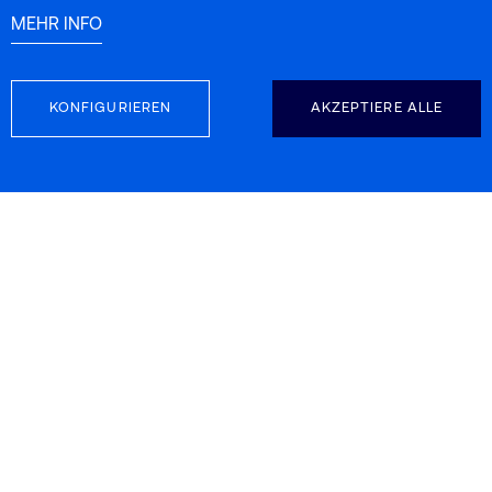
Vielseitigkeit für die Industrie
MEHR INFO
KONFIGURIEREN
AKZEPTIERE ALLE
FOLGEN SIE UNS
KONTAKTINFORMATION