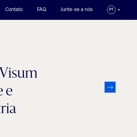
Contato
FAQ
Junte-se a nós
PT
R Visum
e e
ria