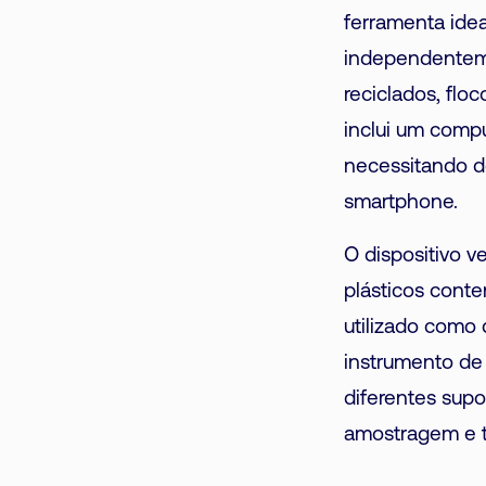
ferramenta idea
independentemen
reciclados, floc
inclui um compu
necessitando d
smartphone.
O dispositivo v
plásticos cont
utilizado como 
instrumento de
diferentes supo
amostragem e t