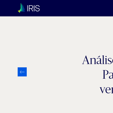
Anális
Pa
ve