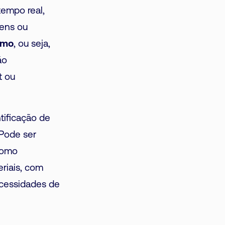
tempo real,
gens ou
omo
, ou seja,
ão
t ou
tificação de
Pode ser
 como
riais, com
ecessidades de