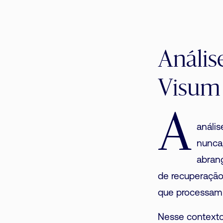
Anális
Visum
A
anális
nunca,
abrang
de recuperação
que processam p
Nesse contexto,