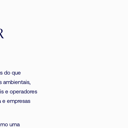
R
as do que
s ambientais,
is e operadores
ta e empresas
omo uma