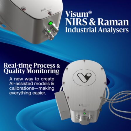
commitment to the Industry
4.0 paradigm.
JOSÉ MARTÍNEZ
Diretor de Desenvolvimento Industrial Farmacêutico na
Almirall
NOTÍCIAS MAIS RECENTES
30 Janeiro
INDUSTRY-4-0-PT-PT, PHARMA-4-0-PT-PT
2026