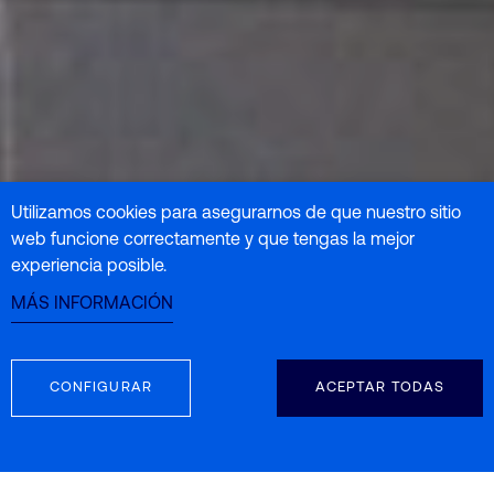
Utilizamos cookies para asegurarnos de que nuestro sitio
web funcione correctamente y que tengas la mejor
experiencia posible.
MÁS INFORMACIÓN
Soluciones de Control de Procesos y
Calidad
CONFIGURAR
ACEPTAR TODAS
Bajo la marca Visum® fabricamos soluciones industriales
con tecnología NIR, espectroscopía Raman, Visión
Artificial y tecnología Hiperespectral, entre otras técnicas
fotónicas. Desarrollamos proyectos llave en mano para el