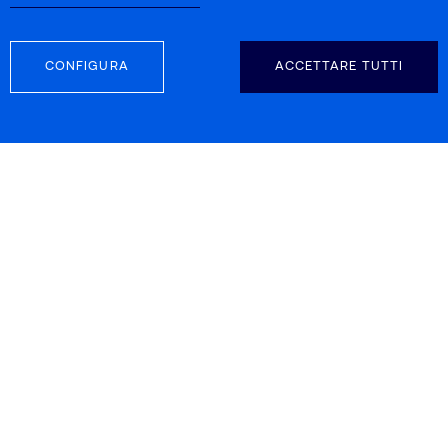
CONFIGURA
ACCETTARE TUTTI
SEGUICI
INFORMAZIONI DI CONTATTO
Carretera d’Esplugues 39-41