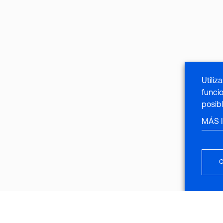
Utili
funci
posibl
MÁS 