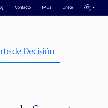
og
Contacto
FAQs
Únete
ES
rte de Decisión