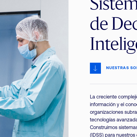
Sistem
de Dec
Inteli
NUESTRAS SO
La creciente compleji
información y el con
organizaciones subra
tecnologías avanzad
Construimos sistemas
(IDSS) para nuestros