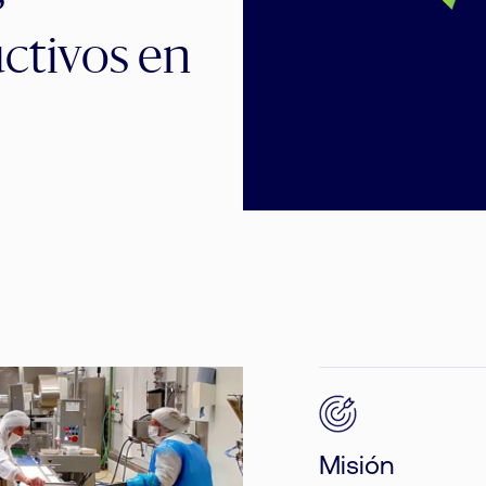
uctivos en
Misión