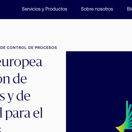
Servicios y Productos
Sobre nosotros
Bl
Y DE CONTROL DE PROCESOS
europea
ión de
s y de
l para el
s