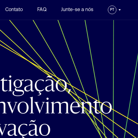
Contato
FAQ
Junte-se a nós
PT
tigação,
nvolvimento
ovação