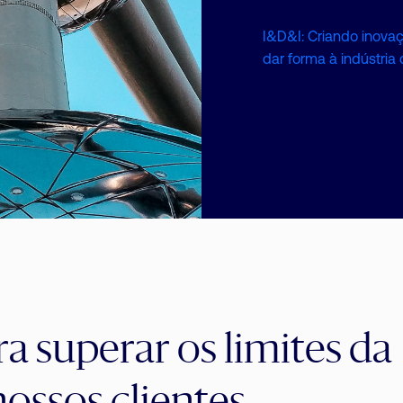
I&D&I: Criando inovaç
dar forma à indústria 
a superar os limites da