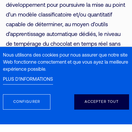
développement pour poursuivre la mise au point
d’un modèle classificatoire et/ou quantitatif
capable de déterminer, au moyen d’outils
d’apprentissage automatique dédiés, le niveau
de tempérage du chocolat en temps réel sans
devoir recourir à une méthode hors ligne telle
Nous utilisons des cookies pour nous assurer que notre site
Web fonctionne correctement et que vous ayez la meilleure
que les thermomètres (tempermeter)
expérience possible.
couramment utilisés dans l’industrie.
PLUS D'INFORMATIONS
Nous espérons que cet article sur les nouvelles
CONFIGURER
ACCEPTER TOUT
applications de la spectroscopie infrarouge dans
l’industrie du chocolat vous a été utile. Pour de
plus amples informations, nous vous invitons à