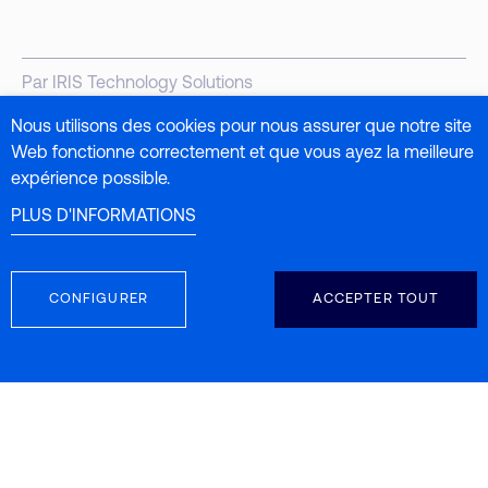
Par IRIS Technology Solutions
Nous utilisons des cookies pour nous assurer que notre site
Web fonctionne correctement et que vous ayez la meilleure
expérience possible.
PLUS D'INFORMATIONS
Tu pourrais aussi aimer
CONFIGURER
ACCEPTER TOUT
2
BIG-DATA-FR, DIGITALIZATION-FR, PHARMA-4-0-FR
février 2022
L’intelligence artificielle comme
outil de maintenance prédictive