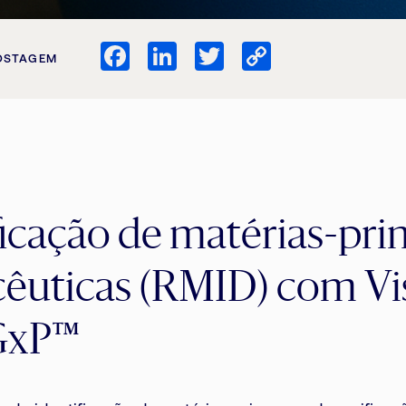
Facebook
LinkedIn
Twitter
Copy
OSTAGEM
Link
ficação de matérias-pr
cêuticas (RMID) com V
GxP™