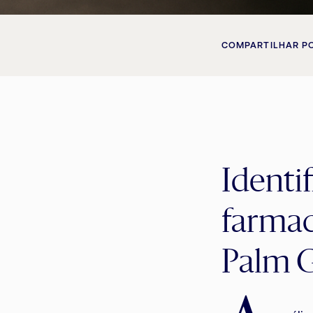
COMPARTILHAR P
Identi
farma
Palm 