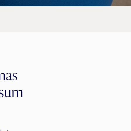
imas
isum