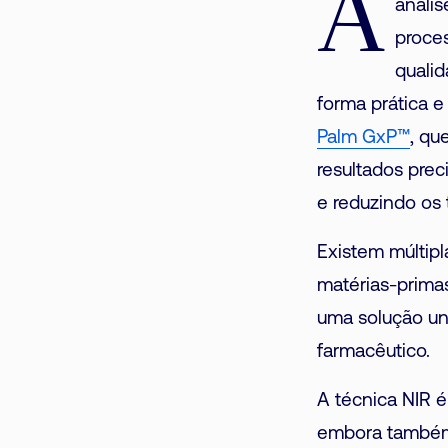
A
anális
proces
qualid
forma prática e
Palm GxP™
, qu
resultados pre
e reduzindo os 
Existem múltip
matérias-primas
uma solução uni
farmacêutico.
A técnica NIR é
embora também 