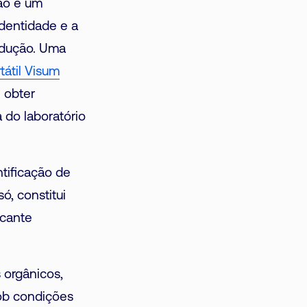
ção é um
identidade e a
rodução. Uma
tátil Visum
 obter
 do laboratório
tificação de
ó, constitui
icante
 orgânicos,
sob condições