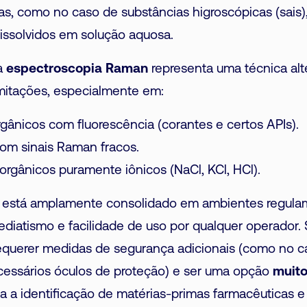
as, como no caso de substâncias higroscópicas (sais
issolvidos em solução aquosa.
 a
espectroscopia Raman
representa uma técnica alt
imitações, especialmente em:
ânicos com fluorescência (corantes e certos APIs).
com sinais Raman fracos.
rgânicos puramente iônicos (NaCl, KCl, HCl).
está amplamente consolidado em ambientes regula
mediatismo e facilidade de uso por qualquer operador.
requerer medidas de segurança adicionais (como no 
essários óculos de proteção) e ser uma opção
muito
a a identificação de matérias-primas farmacêuticas e 