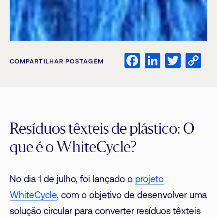
Facebook
LinkedI
Twitt
C
COMPARTILHAR POSTAGEM
Li
Resíduos têxteis de plástico: O
que é o WhiteCycle?
No dia 1 de julho, foi lançado o
projeto
WhiteCycle
, com o objetivo de desenvolver uma
solução circular para converter resíduos têxteis