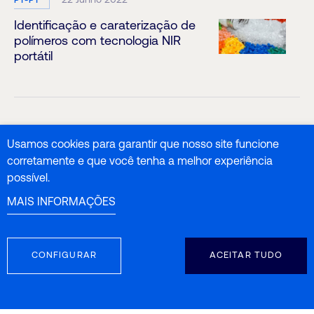
22 Junho 2022
PT-PT
Identificação e caraterização de
polímeros com tecnologia NIR
portátil
Usamos cookies para garantir que nosso site funcione
corretamente e que você tenha a melhor experiência
possível.
MAIS INFORMAÇÕES
CONFIGURAR
ACEITAR TUDO