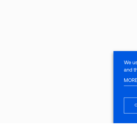
We us
and t
MORE