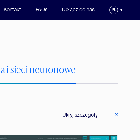
Kontakt
FAQs
Dołącz do nas
PL
 i sieci neuronowe
Ukryj szczegóły