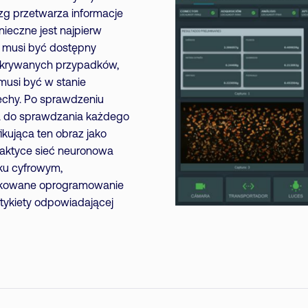
zg przetwarza informacje
ieczne jest najpierw
, musi być dostępny
ykrywanych przypadków,
 musi być w stanie
cechy. Po sprawdzeniu
na do sprawdzania każdego
ikująca ten obraz jako
praktyce sieć neuronowa
iku cyfrowym,
dykowane oprogramowanie
etykiety odpowiadającej