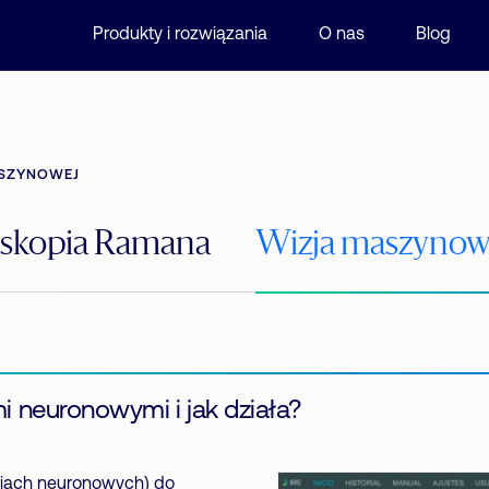
Produkty i rozwiązania
O nas
Blog
ASZYNOWEJ
oskopia Ramana
Wizja maszynowa
i neuronowymi i jak działa?
ciach neuronowych) do