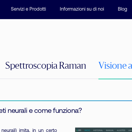
Servizi e Prodotti
Informazioni su di noi
Blog
Spettroscopia Raman
Visione ar
 reti neurali e come funziona?
neurali) imita, in un certo