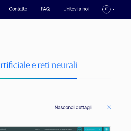
Contatto
FAQ
Unitevi a noi
IT
tificiale e reti neurali
Nascondi dettagli