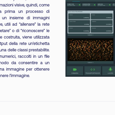
rmazioni visive, quindi, come
ia prima un processo di
i un insieme di immagini
 utili ad “allenare” la rete
etare” o di “riconoscere” le
e costruita, viene utilizzata
put della rete un’etichetta
a delle classi prestabilite.
umerici, raccolti in un file
n modo da consentire a un
cuna immagine per ottenere
enere l’immagine.