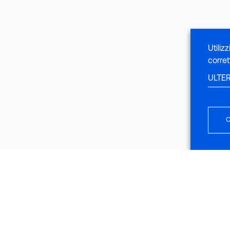
Utiliz
corret
ULTE