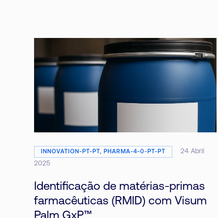
24 Abril
INNOVATION-PT-PT, PHARMA-4-0-PT-PT
2025
Identificação de matérias-primas
farmacêuticas (RMID) com Visum
Palm GxP™