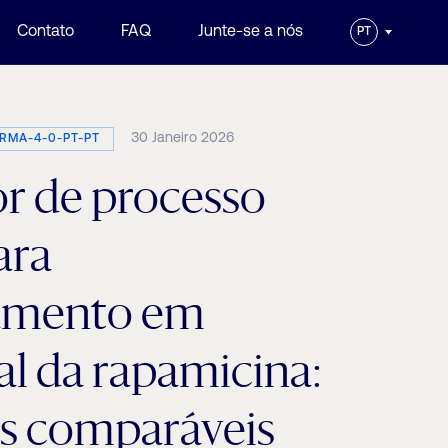
Contato
FAQ
Junte-se a nós
PT
30 Janeiro 2026
ARMA-4-0-PT-PT
or de processo
ara
amento em
l da rapamicina:
os comparáveis