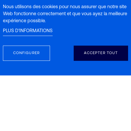
Nous utilisons des cookies pour nous assurer que notre site
Dans le cas de la libération de 7h, la
Web fonctionne correctement et que vous ayez la meilleure
corrélation semble un peu plus faible, peut-
expérience possible.
être parce qu’elle est proche de la libération
PLUS D'INFORMATIONS
maximale (au niveau du plateau de
libération) ou en raison des différences de
CONFIGURER
ACCEPTER TOUT
pH des échantillons.
Les différentes conditions de production
des lots affectent la robustesse de cette
corrélation, un facteur de variabilité
inhérent car les échantillons proviennent
de la phase de développement du
processus de production (phase de mise au
point) et non de la méthode NIRS.