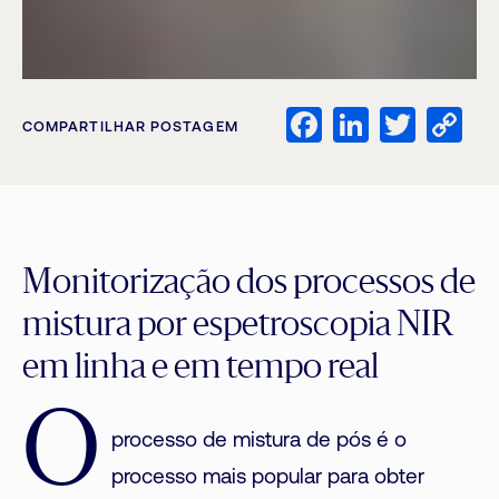
Facebook
LinkedI
Twitt
C
COMPARTILHAR POSTAGEM
Li
Monitorização dos processos de
mistura por espetroscopia NIR
em linha e em tempo real
O
processo de mistura de pós é o
processo mais popular para obter