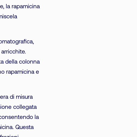
e, la rapamicina
miscela
omatografica,
arricchite.
ta della colonna
no rapamicina e
mera di misura
sione collegata
, consentendo la
icina. Questa