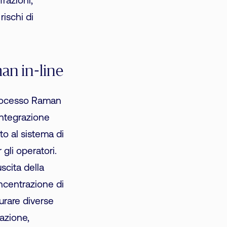
razioni,
rischi di
an in-line
processo Raman
integrazione
to al sistema di
gli operatori.
scita della
ncentrazione di
urare diverse
azione,