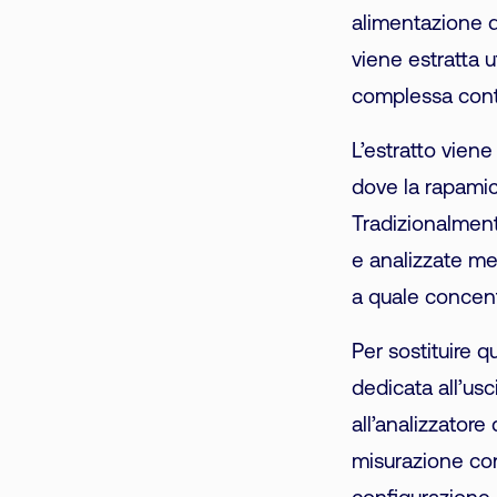
alimentazione d
viene estratta 
complessa conte
L’estratto vien
dove la rapamici
Tradizionalment
e analizzate me
a quale concen
Per sostituire q
dedicata all’us
all’analizzator
misurazione con