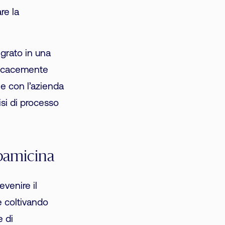
re la
egrato in una
fficacemente
one con l’azienda
lisi di processo
apamicina
venire il
e coltivando
e di