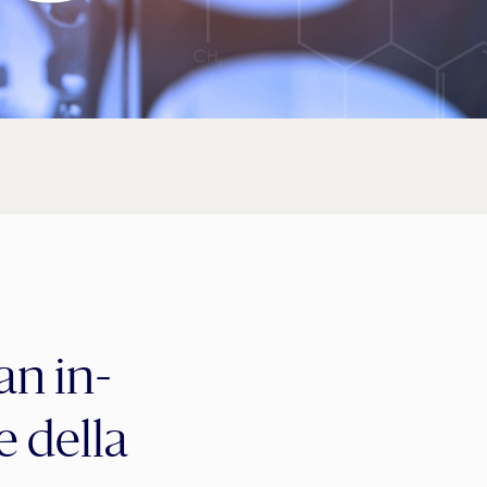
an in-
e della