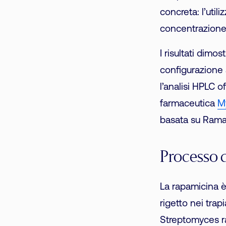
concreta: l’util
concentrazione 
I risultati dim
configurazione 
l’analisi HPLC o
farmaceutica
M
basata su Raman
Processo d
La rapamicina è
rigetto nei tra
Streptomyces ra