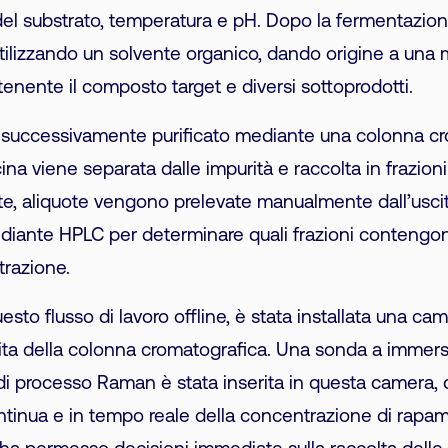
el substrato, temperatura e pH. Dopo la fermentazion
utilizzando un solvente organico, dando origine a una 
nente il composto target e diversi sottoprodotti.
e successivamente purificato mediante una colonna cr
na viene separata dalle impurità e raccolta in frazioni 
e, aliquote vengono prelevate manualmente dall’usci
diante HPLC per determinare quali frazioni contengo
trazione.
uesto flusso di lavoro offline, è stata installata una ca
cita della colonna cromatografica. Una sonda a immer
e di processo Raman è stata inserita in questa camera
tinua e in tempo reale della concentrazione di rapam