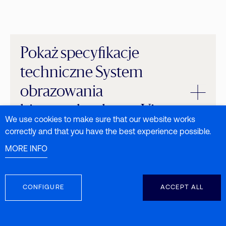
Pokaż specyfikacje
techniczne System
obrazowania
hiperspektralnego Visum
We use cookies to make sure that our website works
HSI™
correctly and that you have the best experience possible.
MORE INFO
CONFIGURE
ACCEPT ALL