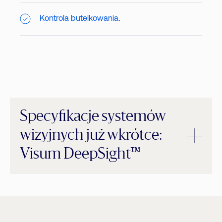
Kontrola butelkowania
.
Specyfikacje systemów
wizyjnych już wkrótce:
Visum DeepSight™