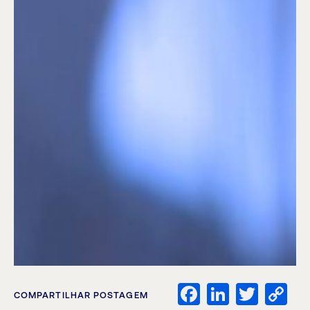
Facebook
LinkedI
Twitt
C
COMPARTILHAR POSTAGEM