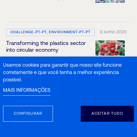
9 Junho 2020
CHALLENGE-PT-PT, ENVIRONMENT-PT-PT
Transforming the plastics sector
into circular economy
Usamos cookies para garantir que nosso site funcione
corretamente e que você tenha a melhor experiência
possível.
1 Fevereiro 2023
INDUSTRY-4-0-PT-PT
MAIS INFORMAÇÕES
Análise de forragens e
alimentos para animais com
espetroscopia NIR
CONFIGURAR
ACEITAR TUDO