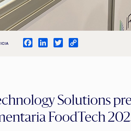
Facebook
LinkedIn
Twitter
Copy
ICIA
Link
echnology Solutions pr
mentaria FoodTech 202