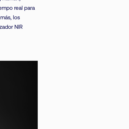
iempo real para
emás, los
izador NIR