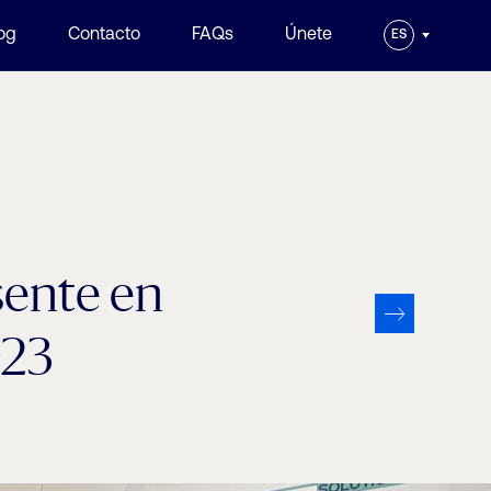
og
Contacto
FAQs
Únete
ES
sente en
023