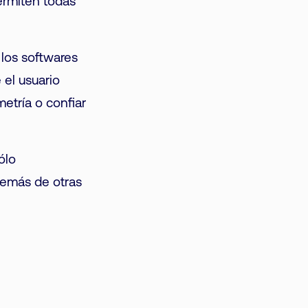
ermiten todas
los softwares
el usuario
etría o confiar
ólo
además de otras