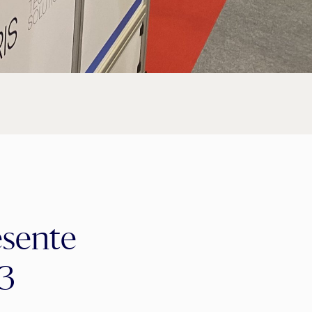
esente
3