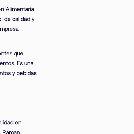
en Alimentaria
l de calidad y
 empresa
ientes que
entos. Es una
entos y bebidas
alidad en
R, Raman,