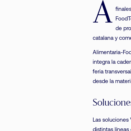
A
finale
FoodTe
de pro
catalana y come
Alimentaria-Foo
integra la cade
feria transvers
desde la materi
Solucione
Las soluciones 
distintas línea